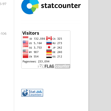
5-97
-106