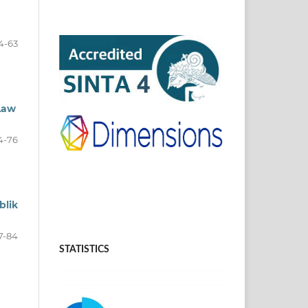
4-63
Law
4-76
blik
7-84
STATISTICS