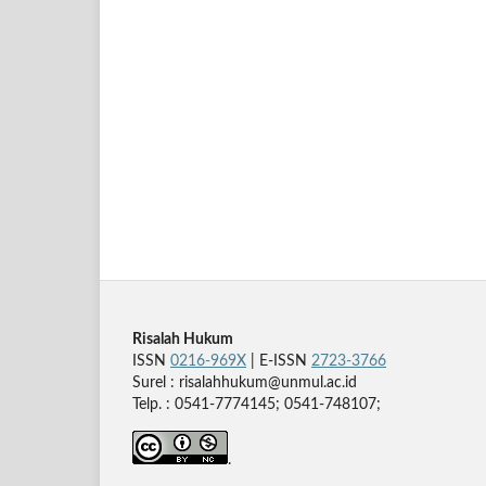
Risalah Hukum
ISSN
0216-969X
| E-ISSN
2723-3766
Surel : risalahhukum@unmul.ac.id
Telp. : 0541-7774145; 0541-748107;
.